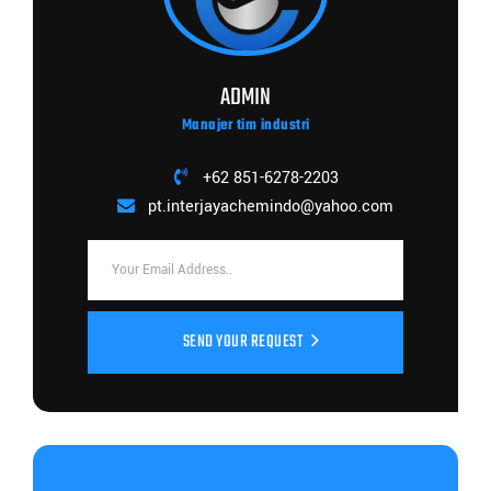
ADMIN
Manajer tim industri
+62 851-6278-2203
pt.interjayachemindo@yahoo.com
SEND YOUR REQUEST