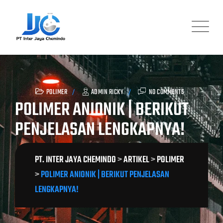
Skip
to
content
POLIMER
ADMIN RICKY
NO COMMENTS
POLIMER ANIONIK | BERIKUT
PENJELASAN LENGKAPNYA!
PT. INTER JAYA CHEMINDO
>
ARTIKEL
>
POLIMER
>
POLIMER ANIONIK | BERIKUT PENJELASAN
LENGKAPNYA!