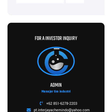
FOR A INVESTOR INQUIRY
ADMIN
Manajer tim industri
+62 851-6278-2203
pt.interjayachemindo@yahoo.com