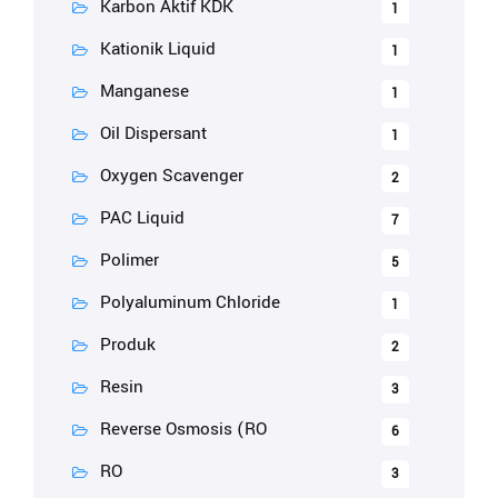
Karbon Aktif KDK
1
Kationik Liquid
1
Manganese
1
Oil Dispersant
1
Oxygen Scavenger
2
PAC Liquid
7
Polimer
5
Polyaluminum Chloride
1
Produk
2
Resin
3
Reverse Osmosis (RO
6
RO
3