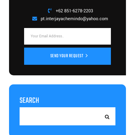
+62 851-6278-2203
pt.interjayachemindo@yahoo.com
SEND YOUR REQUEST
SEARCH