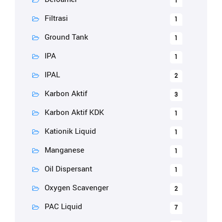
1
Filtrasi
1
Ground Tank
1
IPA
1
IPAL
2
Karbon Aktif
3
Karbon Aktif KDK
1
Kationik Liquid
1
Manganese
1
Oil Dispersant
1
Oxygen Scavenger
2
PAC Liquid
7