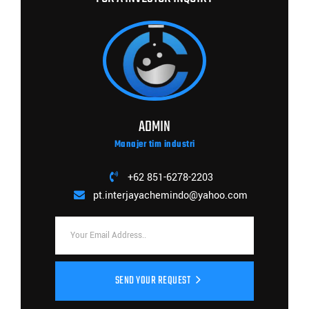
ADMIN
Manajer tim industri
+62 851-6278-2203
pt.interjayachemindo@yahoo.com
SEND YOUR REQUEST