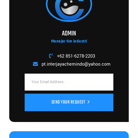
ADMIN
Manajer tim industri
+62 851-6278-2203
pt.interjayachemindo@yahoo.com
SEND YOUR REQUEST