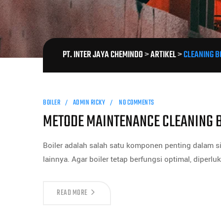
PT. INTER JAYA CHEMINDO
>
ARTIKEL
>
CLEANING B
BOILER
ADMIN RICKY
NO COMMENTS
METODE MAINTENANCE CLEANING B
Boiler adalah salah satu komponen penting dalam sis
lainnya. Agar boiler tetap berfungsi optimal, diperl
READ MORE