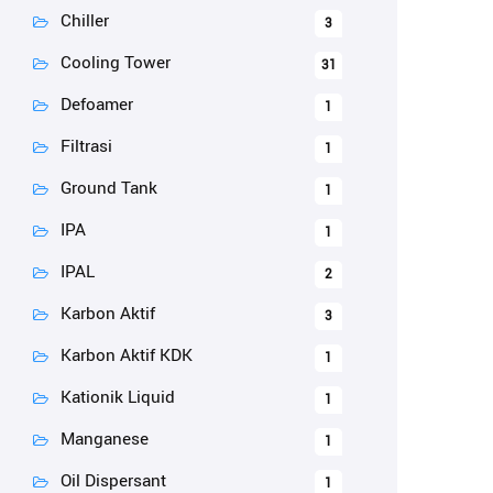
Chiller
3
Cooling Tower
31
Defoamer
1
Filtrasi
1
Ground Tank
1
IPA
1
IPAL
2
Karbon Aktif
3
Karbon Aktif KDK
1
Kationik Liquid
1
Manganese
1
Oil Dispersant
1