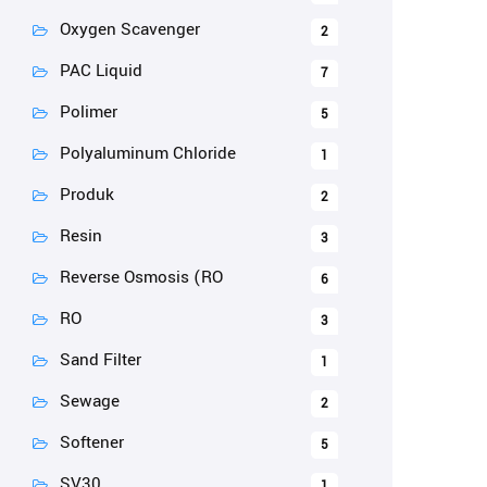
Oxygen Scavenger
2
PAC Liquid
7
Polimer
5
Polyaluminum Chloride
1
Produk
2
Resin
3
Reverse Osmosis (RO
6
RO
3
Sand Filter
1
Sewage
2
Softener
5
SV30
1