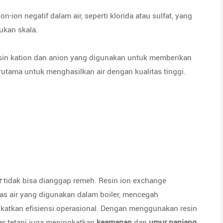
ion negatif dalam air, seperti klorida atau sulfat, yang
ukan skala.
sin kation dan anion yang digunakan untuk memberikan
rutama untuk menghasilkan air dengan kualitas tinggi.
r
tidak bisa dianggap remeh. Resin ion exchange
s air yang digunakan dalam boiler, mencegah
gkatkan efisiensi operasional. Dengan menggunakan resin
er tetapi juga meningkatkan
keamanan
dan
umur panjang