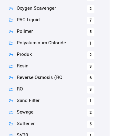
Oxygen Scavenger
2
PAC Liquid
7
Polimer
5
Polyaluminum Chloride
1
Produk
2
Resin
3
Reverse Osmosis (RO
6
RO
3
Sand Filter
1
Sewage
2
Softener
5
SV30
1