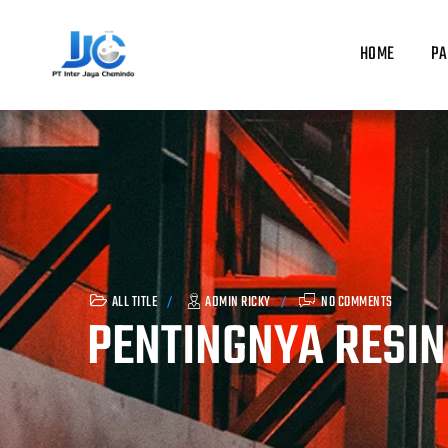
Skip
to
HOME
PA
content
ALL TITLE
ADMIN RICKY
NO COMMENTS
PENTINGNYA RESIN