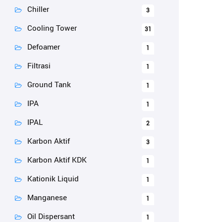
Chiller
3
Cooling Tower
31
Defoamer
1
Filtrasi
1
Ground Tank
1
IPA
1
IPAL
2
Karbon Aktif
3
Karbon Aktif KDK
1
Kationik Liquid
1
Manganese
1
Oil Dispersant
1