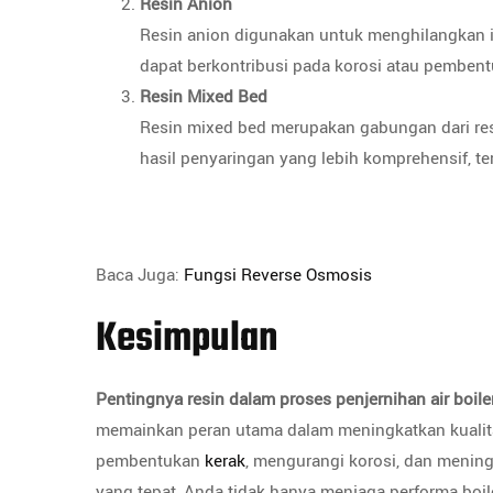
Resin Anion
Resin anion digunakan untuk menghilangkan ion-
dapat berkontribusi pada korosi atau pembent
Resin Mixed Bed
Resin mixed bed merupakan gabungan dari re
hasil penyaringan yang lebih komprehensif, te
Baca Juga:
Fungsi Reverse Osmosis
Kesimpulan
Pentingnya resin dalam proses penjernihan air boile
memainkan peran utama dalam meningkatkan kualita
pembentukan
kerak
, mengurangi korosi, dan menin
yang tepat, Anda tidak hanya menjaga performa boil