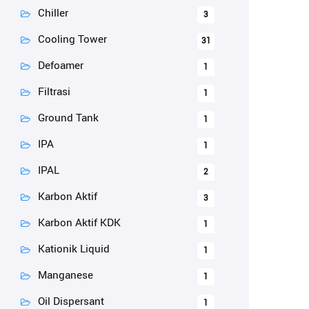
Chiller
3
Cooling Tower
31
Defoamer
1
Filtrasi
1
Ground Tank
1
IPA
1
IPAL
2
Karbon Aktif
3
Karbon Aktif KDK
1
Kationik Liquid
1
Manganese
1
Oil Dispersant
1