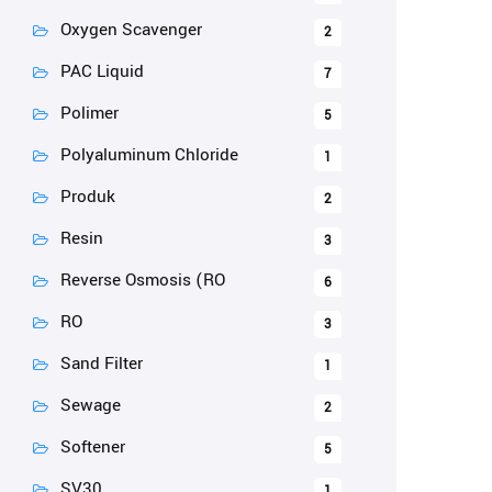
Oxygen Scavenger
2
PAC Liquid
7
Polimer
5
Polyaluminum Chloride
1
Produk
2
Resin
3
Reverse Osmosis (RO
6
RO
3
Sand Filter
1
Sewage
2
Softener
5
SV30
1