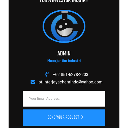
FOR A INVESTOR INQUIRY
ADMIN
Manajer tim industri
+62 851-6278-2203
pt.interjayachemindo@yahoo.com
SEND YOUR REQUEST