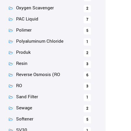
Oxygen Scavenger
2
PAC Liquid
7
Polimer
5
Polyaluminum Chloride
1
Produk
2
Resin
3
Reverse Osmosis (RO
6
RO
3
Sand Filter
1
Sewage
2
Softener
5
SV30
1