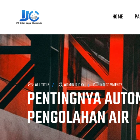
Skip
to
HOME
PA
content
ALL TITLE
ADMIN RICKY
NO COMMENTS
PENTINGNYA AUTO
PENGOLAHAN AIR