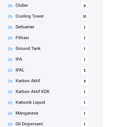
Chiller
3
Cooling Tower
31
Defoamer
1
Filtrasi
1
Ground Tank
1
IPA
1
IPAL
2
Karbon Aktif
3
Karbon Aktif KDK
1
Kationik Liquid
1
Manganese
1
Oil Dispersant
1