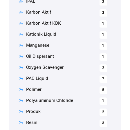
IPAL
2
Karbon Aktif
3
Karbon Aktif KDK
1
Kationik Liquid
1
Manganese
1
Oil Dispersant
1
Oxygen Scavenger
2
PAC Liquid
7
Polimer
5
Polyaluminum Chloride
1
Produk
2
Resin
3