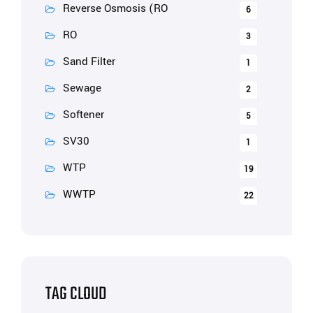
Reverse Osmosis (RO
6
RO
3
Sand Filter
1
Sewage
2
Softener
5
SV30
1
WTP
19
WWTP
22
TAG CLOUD