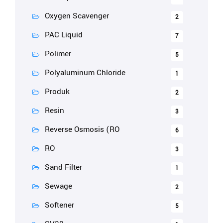
Oxygen Scavenger
2
PAC Liquid
7
Polimer
5
Polyaluminum Chloride
1
Produk
2
Resin
3
Reverse Osmosis (RO
6
RO
3
Sand Filter
1
Sewage
2
Softener
5