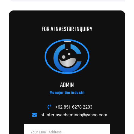
FOR A INVESTOR INQUIRY
ADMIN
Manajer tim industri
+62 851-6278-2203
pt.interjayachemindo@yahoo.com