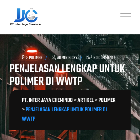
Skip
to
content
POLIMER
ADMIN RICKY
NO COMMENTS
PENJELASAN LENGKAP UNTUK
POLIMER DI WWTP
PT. INTER JAYA CHEMINDO
>
ARTIKEL
>
POLIMER
>
PENJELASAN LENGKAP UNTUK POLIMER DI
WWTP