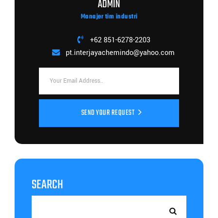
ADMIN
Manajer tim industri
+62 851-6278-2203
pt.interjayachemindo@yahoo.com
SEND YOUR REQUEST
SEARCH