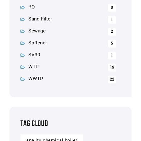
RO
3
Sand Filter
1
Sewage
2
Softener
5
SV30
1
WTP
19
WWTP
22
TAG CLOUD
apa itu chemical boiler