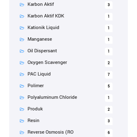
Karbon Aktif
3
Karbon Aktif KDK
1
Kationik Liquid
1
Manganese
1
Oil Dispersant
1
Oxygen Scavenger
2
PAC Liquid
7
Polimer
5
Polyaluminum Chloride
1
Produk
2
Resin
3
Reverse Osmosis (RO
6