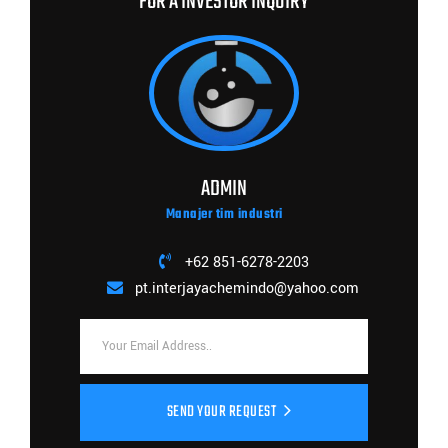
FOR A INVESTOR INQUIRY
ADMIN
Manajer tim industri
+62 851-6278-2203
pt.interjayachemindo@yahoo.com
SEND YOUR REQUEST