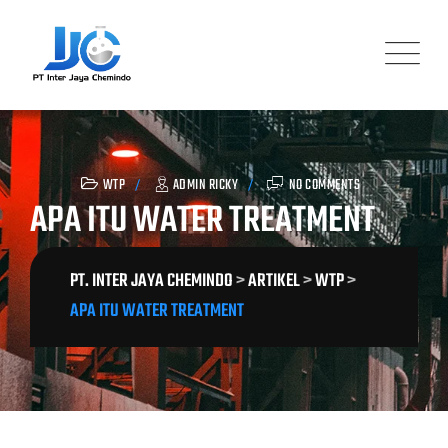
Skip
to
content
WTP
ADMIN RICKY
NO COMMENTS
APA ITU WATER TREATMENT
PT. INTER JAYA CHEMINDO
>
ARTIKEL
>
WTP
>
APA ITU WATER TREATMENT