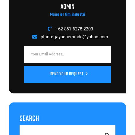
ADMIN
Manajer tim industri
+62 851-6278-2203
pt.interjayachemindo@yahoo.com
SEND YOUR REQUEST
SEARCH