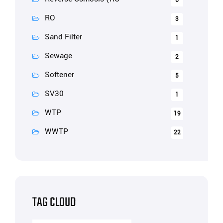
6
RO
3
Sand Filter
1
Sewage
2
Softener
5
SV30
1
WTP
19
WWTP
22
TAG CLOUD