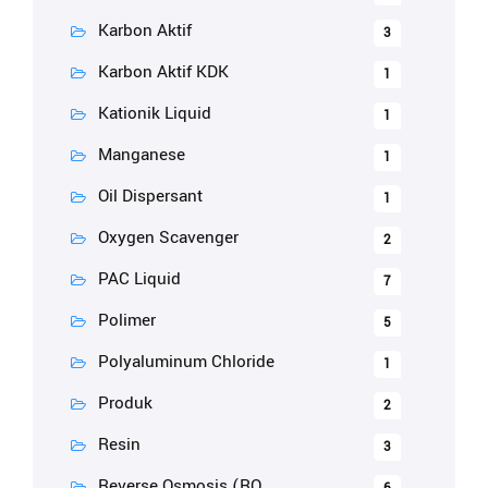
Karbon Aktif
3
Karbon Aktif KDK
1
Kationik Liquid
1
Manganese
1
Oil Dispersant
1
Oxygen Scavenger
2
PAC Liquid
7
Polimer
5
Polyaluminum Chloride
1
Produk
2
Resin
3
Reverse Osmosis (RO