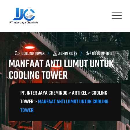
Skip
to
content
COOLING TOWER
ADMIN RICKY
NO COMMENTS
MANFAAT ANTI LUMUT UNTUK
COOLING TOWER
PT. INTER JAYA CHEMINDO
>
ARTIKEL
>
COOLING
TOWER
>
MANFAAT ANTI LUMUT UNTUK COOLING
TOWER