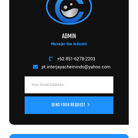
ADMIN
Manajer tim industri
+62 851-6278-2203
pt.interjayachemindo@yahoo.com
SEND YOUR REQUEST