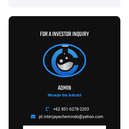
FOR A INVESTOR INQUIRY
ADMIN
Manajer tim industri
+62 851-6278-2203
pt.interjayachemindo@yahoo.com