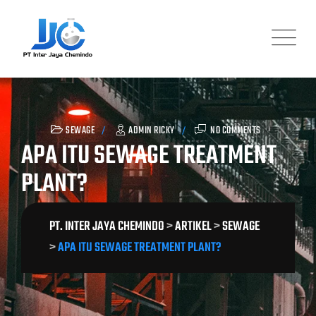
Skip
to
content
SEWAGE
ADMIN RICKY
NO COMMENTS
APA ITU SEWAGE TREATMENT
PLANT?
PT. INTER JAYA CHEMINDO
>
ARTIKEL
>
SEWAGE
>
APA ITU SEWAGE TREATMENT PLANT?