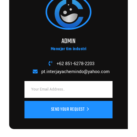
ADMIN
Manajer tim industri
+62 851-6278-2203
pt.interjayachemindo@yahoo.com
SEND YOUR REQUEST