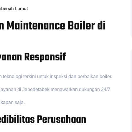
mbersih Lumut
 Maintenance Boiler di
yanan Responsif
knologi terkini untuk inspeksi dan perbaikan boiler.
dia layanan di Jabodetabek menawarkan dukungan 24/7
kapan saja.
dibilitas Perusahaan