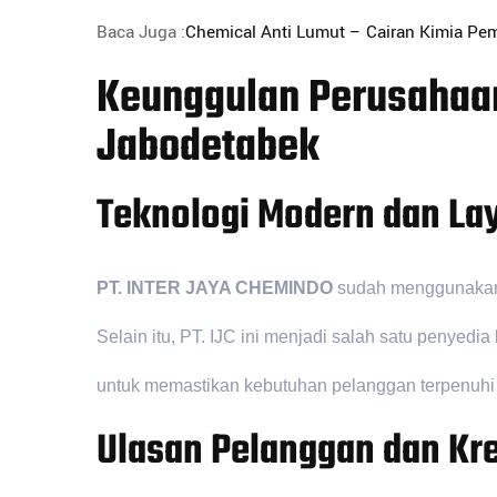
Baca Juga :
Chemical Anti Lumut – Cairan Kimia Pe
Keunggulan Perusahaan
Jabodetabek
Teknologi Modern dan La
PT. INTER JAYA CHEMINDO
sudah menggunakan te
Selain itu, PT. IJC ini menjadi salah satu penye
untuk memastikan kebutuhan pelanggan terpenuhi 
Ulasan Pelanggan dan Kre