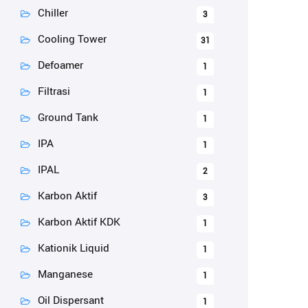
Chiller
3
Cooling Tower
31
Defoamer
1
Filtrasi
1
Ground Tank
1
IPA
1
IPAL
2
Karbon Aktif
3
Karbon Aktif KDK
1
Kationik Liquid
1
Manganese
1
Oil Dispersant
1