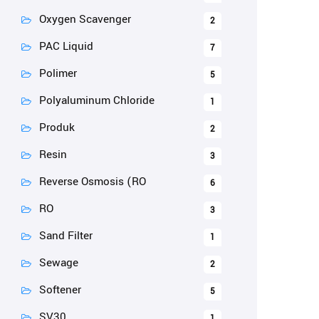
Oxygen Scavenger
2
PAC Liquid
7
Polimer
5
Polyaluminum Chloride
1
Produk
2
Resin
3
Reverse Osmosis (RO
6
RO
3
Sand Filter
1
Sewage
2
Softener
5
SV30
1