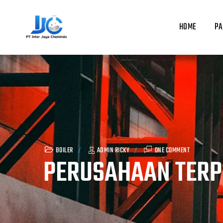
Skip
to
HOME
PA
content
BOILER
ADMIN RICKY
ONE COMMENT
PERUSAHAAN TERP