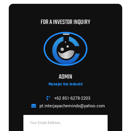
FOR A INVESTOR INQUIRY
ADMIN
Manajer tim industri
+62 851-6278-2203
pt.interjayachemindo@yahoo.com