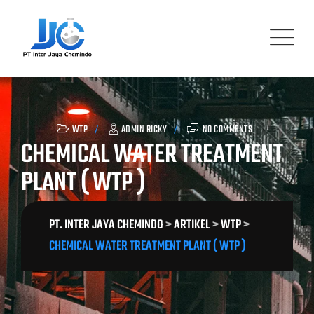
Skip
to
content
WTP
ADMIN RICKY
NO COMMENTS
CHEMICAL WATER TREATMENT
PLANT ( WTP )
PT. INTER JAYA CHEMINDO
>
ARTIKEL
>
WTP
>
CHEMICAL WATER TREATMENT PLANT ( WTP )