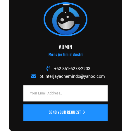
ADMIN
Manajer tim industri
+62 851-6278-2203
pt.interjayachemindo@yahoo.com
SEND YOUR REQUEST