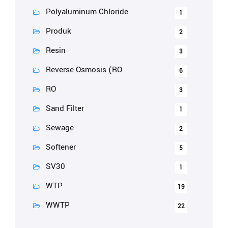
Polyaluminum Chloride
1
Produk
2
Resin
3
Reverse Osmosis (RO
6
RO
3
Sand Filter
1
Sewage
2
Softener
5
SV30
1
WTP
19
WWTP
22