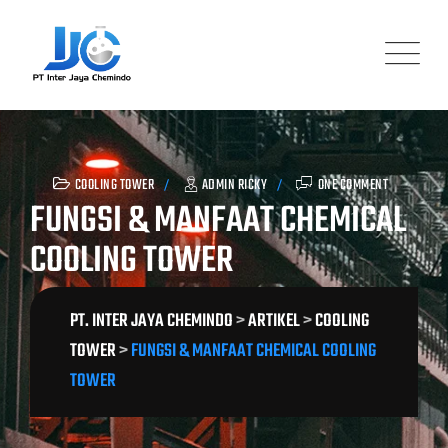
Skip
to
content
COOLING TOWER
ADMIN RICKY
ONE COMMENT
FUNGSI & MANFAAT CHEMICAL
COOLING TOWER
PT. INTER JAYA CHEMINDO
>
ARTIKEL
>
COOLING
TOWER
>
FUNGSI & MANFAAT CHEMICAL COOLING
TOWER