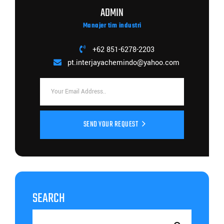
ADMIN
Manajer tim industri
+62 851-6278-2203
pt.interjayachemindo@yahoo.com
SEND YOUR REQUEST
SEARCH