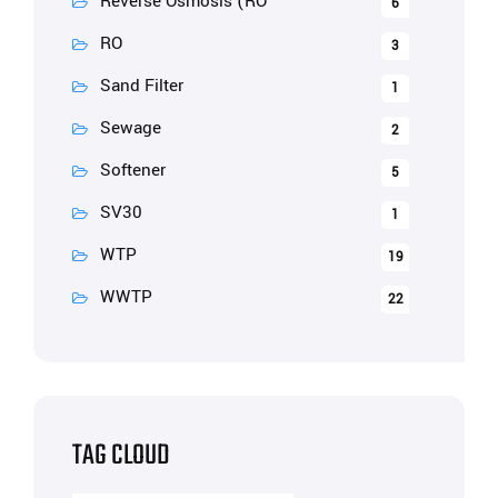
Reverse Osmosis (RO
6
RO
3
Sand Filter
1
Sewage
2
Softener
5
SV30
1
WTP
19
WWTP
22
TAG CLOUD