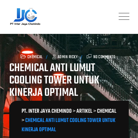
Skip
to
content
CHEMICAL
ADMIN RICKY
NO COMMENTS
CHEMICAL ANTI LUMUT
COOLING TOWER UNTUK
KINERJA OPTIMAL
PT. INTER JAYA CHEMINDO
>
ARTIKEL
>
CHEMICAL
>
CHEMICAL ANTI LUMUT COOLING TOWER UNTUK
KINERJA OPTIMAL