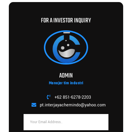
FOR A INVESTOR INQUIRY
ADMIN
Manajer tim industri
+62 851-6278-2203
pt.interjayachemindo@yahoo.com