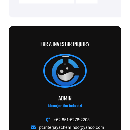
FOR A INVESTOR INQUIRY
ADMIN
Manajer tim industri
+62 851-6278-2203
pt.interjayachemindo@yahoo.com