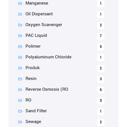
Manganese
1
Oil Dispersant
1
Oxygen Scavenger
2
PAC Liquid
7
Polimer
5
Polyaluminum Chloride
1
Produk
2
Resin
3
Reverse Osmosis (RO
6
RO
3
Sand Filter
1
Sewage
2