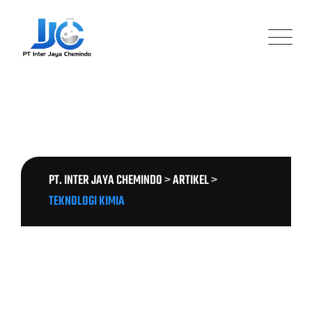
Skip
to
content
TAG: TEKNOLOGI KIMIA
PT. INTER JAYA CHEMINDO
>
ARTIKEL
>
TEKNOLOGI KIMIA