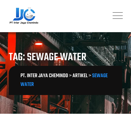
Skip
to
content
TAG: SEWAGE WATER
PT. INTER JAYA CHEMINDO
>
ARTIKEL
>
SEWAGE
WATER