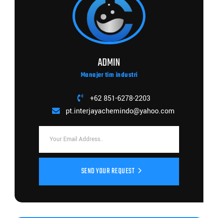
ADMIN
Manajer tim industri
+62 851-6278-2203
pt.interjayachemindo@yahoo.com
SEND YOUR REQUEST