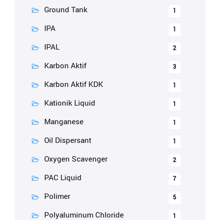
Ground Tank
1
IPA
1
IPAL
2
Karbon Aktif
3
Karbon Aktif KDK
1
Kationik Liquid
1
Manganese
1
Oil Dispersant
1
Oxygen Scavenger
2
PAC Liquid
7
Polimer
5
Polyaluminum Chloride
1