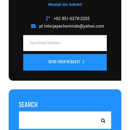
Manajer tim industri
+62 851-6278-2203
pt.interjayachemindo@yahoo.com
SEND YOUR REQUEST
SEARCH