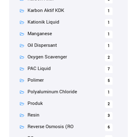
Karbon Aktif KDK
1
Kationik Liquid
1
Manganese
1
Oil Dispersant
1
Oxygen Scavenger
2
PAC Liquid
7
Polimer
5
Polyaluminum Chloride
1
Produk
2
Resin
3
Reverse Osmosis (RO
6