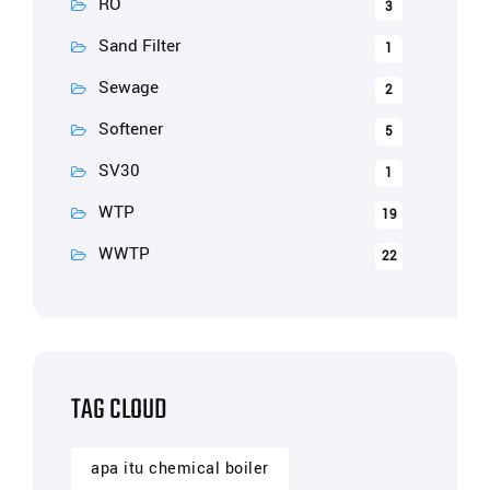
RO
3
Sand Filter
1
Sewage
2
Softener
5
SV30
1
WTP
19
WWTP
22
TAG CLOUD
apa itu chemical boiler