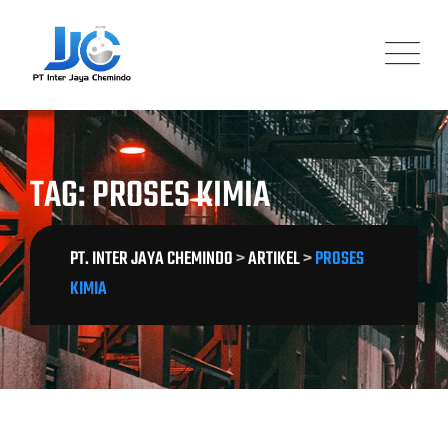
Skip
to
content
TAG: PROSES KIMIA
PT. INTER JAYA CHEMINDO
>
ARTIKEL
>
PROSES
KIMIA