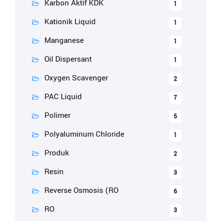
Karbon Aktif KDK
1
Kationik Liquid
1
Manganese
1
Oil Dispersant
1
Oxygen Scavenger
2
PAC Liquid
7
Polimer
5
Polyaluminum Chloride
1
Produk
2
Resin
3
Reverse Osmosis (RO
6
RO
3