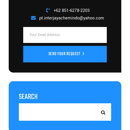
+62 851-6278-2203
pt.interjayachemindo@yahoo.com
SEND YOUR REQUEST
SEARCH