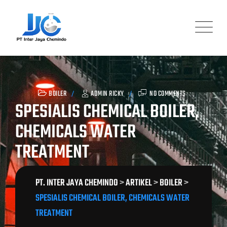
Skip
to
content
BOILER
ADMIN RICKY
NO COMMENTS
SPESIALIS CHEMICAL BOILER,
CHEMICALS WATER
TREATMENT
PT. INTER JAYA CHEMINDO
>
ARTIKEL
>
BOILER
>
SPESIALIS CHEMICAL BOILER, CHEMICALS WATER
TREATMENT