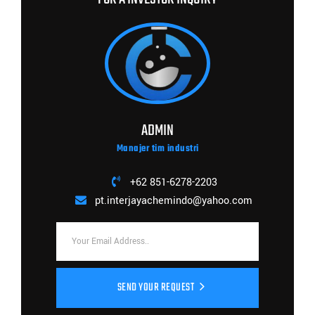
ADMIN
Manajer tim industri
+62 851-6278-2203
pt.interjayachemindo@yahoo.com
SEND YOUR REQUEST