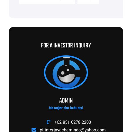
FOR A INVESTOR INQUIRY
ADMIN
Manajer tim industri
+62 851-6278-2203
pt.interjayachemindo@yahoo.com