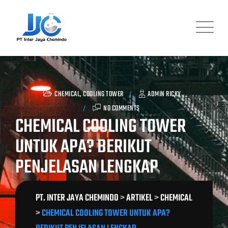
Skip
to
content
CHEMICAL
,
COOLING TOWER
ADMIN RICKY
NO COMMENTS
CHEMICAL COOLING TOWER
UNTUK APA? BERIKUT
PENJELASAN LENGKAP
PT. INTER JAYA CHEMINDO
>
ARTIKEL
>
CHEMICAL
>
CHEMICAL COOLING TOWER UNTUK APA?