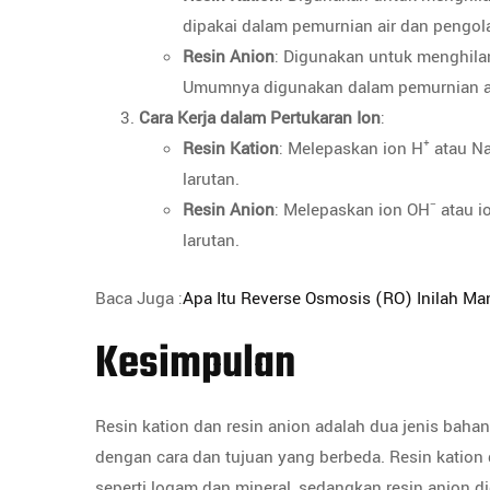
dipakai dalam pemurnian air dan pengola
Resin Anion
: Digunakan untuk menghilangk
Umumnya digunakan dalam pemurnian air
Cara Kerja dalam Pertukaran Ion
:
Resin Kation
: Melepaskan ion H⁺ atau N
larutan.
Resin Anion
: Melepaskan ion OH⁻ atau i
larutan.
Baca Juga :
Apa Itu Reverse Osmosis (RO) Inilah Ma
Kesimpulan
Resin kation dan resin anion adalah dua jenis baha
dengan cara dan tujuan yang berbeda. Resin kation
seperti logam dan mineral, sedangkan resin anion 