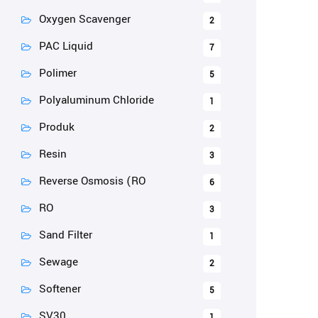
Oxygen Scavenger
2
PAC Liquid
7
Polimer
5
Polyaluminum Chloride
1
Produk
2
Resin
3
Reverse Osmosis (RO
6
RO
3
Sand Filter
1
Sewage
2
Softener
5
SV30
1