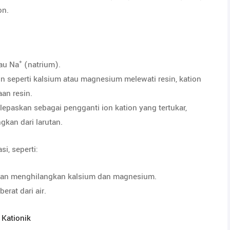
on.
tau Na⁺ (natrium).
n seperti kalsium atau magnesium melewati resin, kation
aan resin.
ilepaskan sebagai pengganti ion kation yang tertukar,
gkan dari larutan.
i, seperti:
ngan menghilangkan kalsium dan magnesium.
erat dari air.
 Kationik