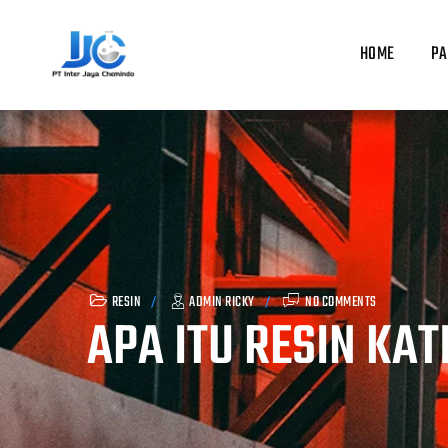
Skip
to
HOME
PA
content
RESIN
ADMIN RICKY
NO COMMENTS
APA ITU RESIN KA