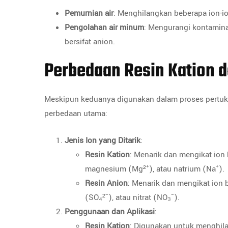
Pemurnian air
: Menghilangkan beberapa ion-ion 
Pengolahan air minum
: Mengurangi kontamina
bersifat anion.
Perbedaan Resin Kation 
Meskipun keduanya digunakan dalam proses pertukar
perbedaan utama:
Jenis Ion yang Ditarik
:
Resin Kation
: Menarik dan mengikat ion b
magnesium (Mg²⁺), atau natrium (Na⁺).
Resin Anion
: Menarik dan mengikat ion be
(SO₄²⁻), atau nitrat (NO₃⁻).
Penggunaan dan Aplikasi
:
Resin Kation
: Digunakan untuk menghila