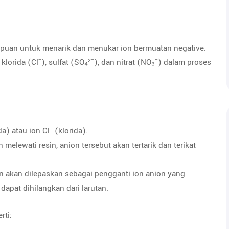
mpuan untuk menarik dan menukar ion bermuatan negative.
orida (Cl⁻), sulfat (SO₄²⁻), dan nitrat (NO₃⁻) dalam proses
a) atau ion Cl⁻ (klorida).
melewati resin, anion tersebut akan tertarik dan terikat
sin akan dilepaskan sebagai pengganti ion anion yang
 dapat dihilangkan dari larutan.
rti: