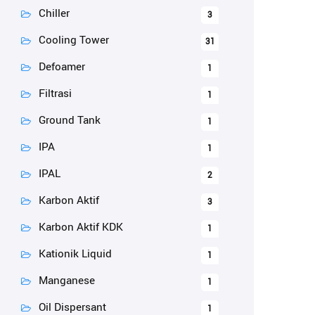
Chiller
3
Cooling Tower
31
Defoamer
1
Filtrasi
1
Ground Tank
1
IPA
1
IPAL
2
Karbon Aktif
3
Karbon Aktif KDK
1
Kationik Liquid
1
Manganese
1
Oil Dispersant
1