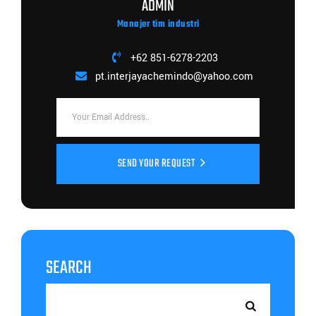
ADMIN
Manajer tim industri
+62 851-6278-2203
pt.interjayachemindo@yahoo.com
SEND YOUR REQUEST
SEARCH