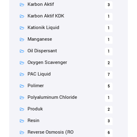
Karbon Aktif
3
Karbon Aktif KDK
1
Kationik Liquid
1
Manganese
1
Oil Dispersant
1
Oxygen Scavenger
2
PAC Liquid
7
Polimer
5
Polyaluminum Chloride
1
Produk
2
Resin
3
Reverse Osmosis (RO
6