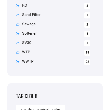
RO
3
Sand Filter
1
Sewage
2
Softener
5
SV30
1
WTP
19
WWTP
22
TAG CLOUD
apa itu chemical boiler