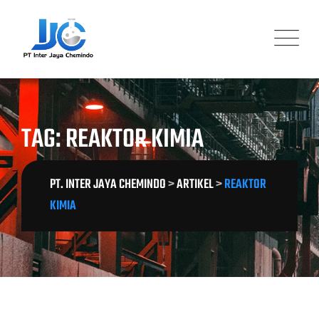
Skip
to
content
TAG: REAKTOR KIMIA
PT. INTER JAYA CHEMINDO
>
ARTIKEL
>
REAKTOR
KIMIA