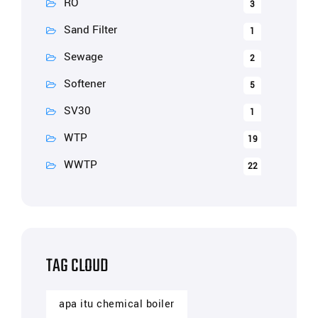
RO
3
Sand Filter
1
Sewage
2
Softener
5
SV30
1
WTP
19
WWTP
22
TAG CLOUD
apa itu chemical boiler