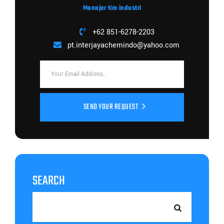
Manajer tim industri
+62 851-6278-2203
pt.interjayachemindo@yahoo.com
SEND YOUR REQUEST
SEARCH