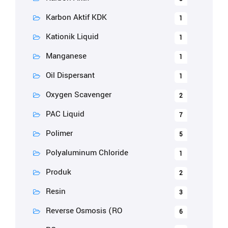
Karbon Aktif KDK
1
Kationik Liquid
1
Manganese
1
Oil Dispersant
1
Oxygen Scavenger
2
PAC Liquid
7
Polimer
5
Polyaluminum Chloride
1
Produk
2
Resin
3
Reverse Osmosis (RO
6