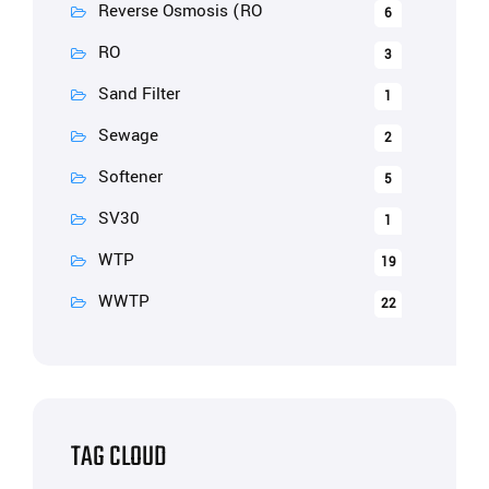
Reverse Osmosis (RO
6
RO
3
Sand Filter
1
Sewage
2
Softener
5
SV30
1
WTP
19
WWTP
22
TAG CLOUD