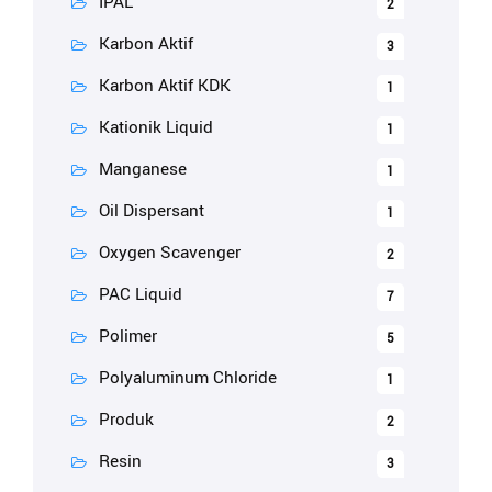
IPAL
2
Karbon Aktif
3
Karbon Aktif KDK
1
Kationik Liquid
1
Manganese
1
Oil Dispersant
1
Oxygen Scavenger
2
PAC Liquid
7
Polimer
5
Polyaluminum Chloride
1
Produk
2
Resin
3