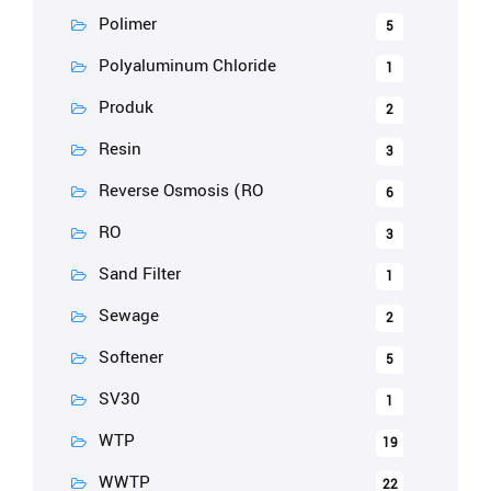
Polimer
5
Polyaluminum Chloride
1
Produk
2
Resin
3
Reverse Osmosis (RO
6
RO
3
Sand Filter
1
Sewage
2
Softener
5
SV30
1
WTP
19
WWTP
22