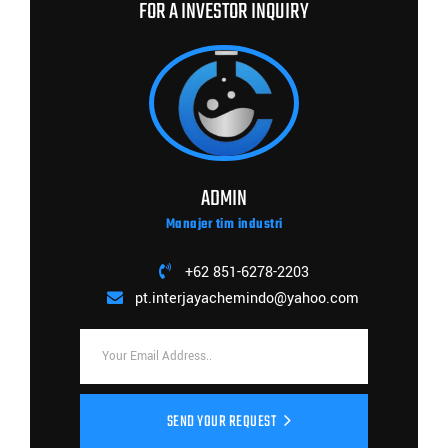
FOR A INVESTOR INQUIRY
ADMIN
Manajer tim industri
+62 851-6278-2203
pt.interjayachemindo@yahoo.com
SEND YOUR REQUEST