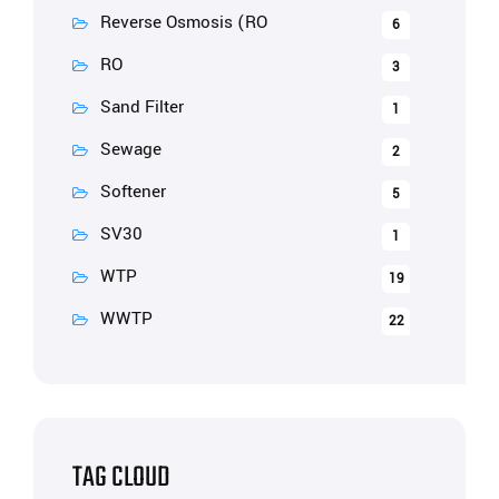
Reverse Osmosis (RO
6
RO
3
Sand Filter
1
Sewage
2
Softener
5
SV30
1
WTP
19
WWTP
22
TAG CLOUD