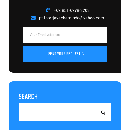
+62 851-6278-2203
pt.interjayachemindo@yahoo.com
SEND YOUR REQUEST
SEARCH