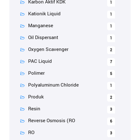
Karbon Aktif KDK
1
Kationik Liquid
1
Manganese
1
Oil Dispersant
1
Oxygen Scavenger
2
PAC Liquid
7
Polimer
5
Polyaluminum Chloride
1
Produk
2
Resin
3
Reverse Osmosis (RO
6
RO
3