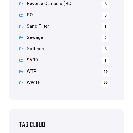
Reverse Osmosis (RO
6
RO
3
Sand Filter
1
Sewage
2
Softener
5
SV30
1
WTP
19
WWTP
22
TAG CLOUD