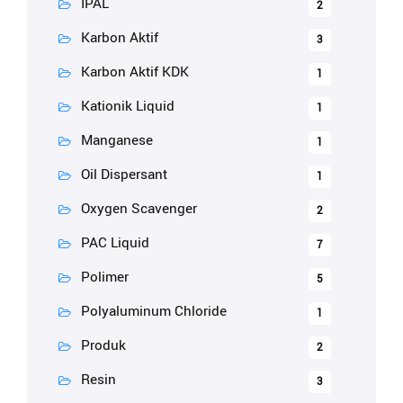
IPAL
2
Karbon Aktif
3
Karbon Aktif KDK
1
Kationik Liquid
1
Manganese
1
Oil Dispersant
1
Oxygen Scavenger
2
PAC Liquid
7
Polimer
5
Polyaluminum Chloride
1
Produk
2
Resin
3