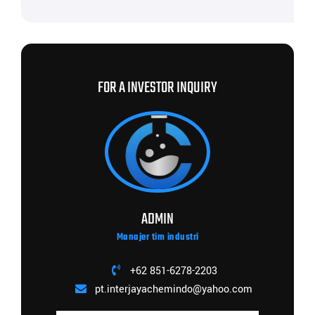
FOR A INVESTOR INQUIRY
ADMIN
Manajer tim industri
+62 851-6278-2203
pt.interjayachemindo@yahoo.com