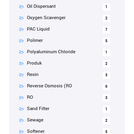
Oil Dispersant
1
Oxygen Scavenger
2
PAC Liquid
7
Polimer
5
Polyaluminum Chloride
1
Produk
2
Resin
3
Reverse Osmosis (RO
6
RO
3
Sand Filter
1
Sewage
2
Softener
5