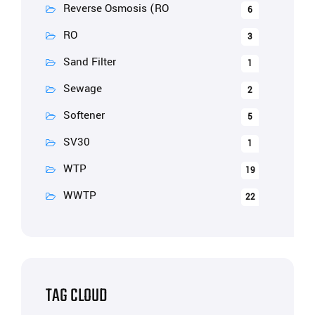
Reverse Osmosis (RO
6
RO
3
Sand Filter
1
Sewage
2
Softener
5
SV30
1
WTP
19
WWTP
22
TAG CLOUD