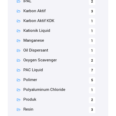
IPAL
2
Karbon Aktif
3
Karbon Aktif KDK
1
Kationik Liquid
1
Manganese
1
Oil Dispersant
1
Oxygen Scavenger
2
PAC Liquid
7
Polimer
5
Polyaluminum Chloride
1
Produk
2
Resin
3