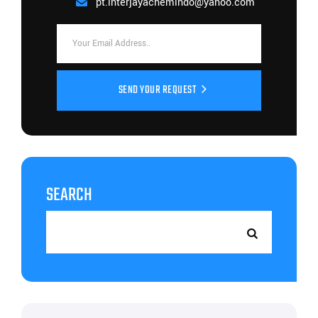
pt.interjayachemindo@yahoo.com
SEND YOUR REQUEST
SEARCH