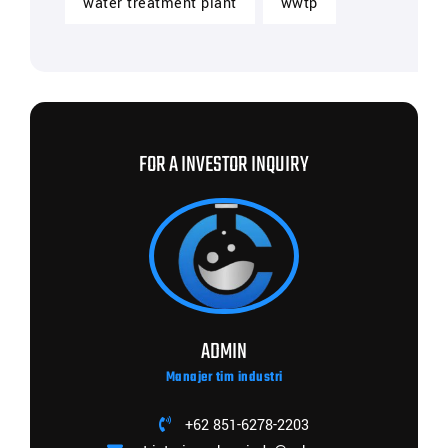
water treatment plant
wwtp
FOR A INVESTOR INQUIRY
ADMIN
Manajer tim industri
+62 851-6278-2203