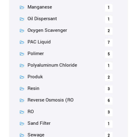
Manganese
1
Oil Dispersant
1
Oxygen Scavenger
2
PAC Liquid
7
Polimer
5
Polyaluminum Chloride
1
Produk
2
Resin
3
Reverse Osmosis (RO
6
RO
3
Sand Filter
1
Sewage
2