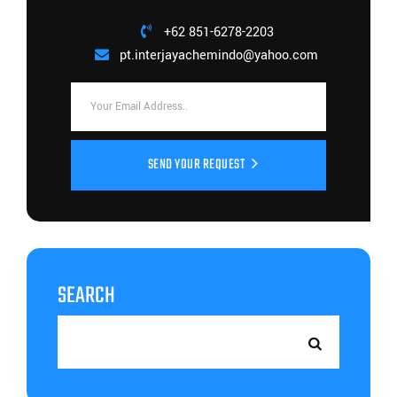
+62 851-6278-2203
pt.interjayachemindo@yahoo.com
SEND YOUR REQUEST
SEARCH