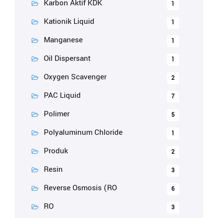
Karbon Aktif KDK
1
Kationik Liquid
1
Manganese
1
Oil Dispersant
1
Oxygen Scavenger
2
PAC Liquid
7
Polimer
5
Polyaluminum Chloride
1
Produk
2
Resin
3
Reverse Osmosis (RO
6
RO
3