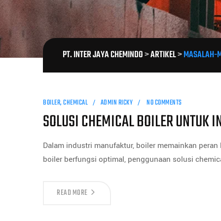
PT. INTER JAYA CHEMINDO
>
ARTIKEL
>
MASALAH-M
BOILER
,
CHEMICAL
ADMIN RICKY
NO COMMENTS
SOLUSI CHEMICAL BOILER UNTUK 
Dalam industri manufaktur, boiler memainkan peran
boiler berfungsi optimal, penggunaan solusi chemical
READ MORE