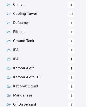
Chiller
3
Cooling Tower
31
Defoamer
1
Filtrasi
1
Ground Tank
1
IPA
1
IPAL
2
Karbon Aktif
3
Karbon Aktif KDK
1
Kationik Liquid
1
Manganese
1
Oil Dispersant
1