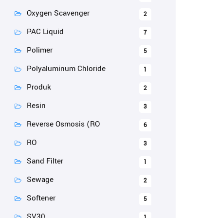
Oxygen Scavenger
2
PAC Liquid
7
Polimer
5
Polyaluminum Chloride
1
Produk
2
Resin
3
Reverse Osmosis (RO
6
RO
3
Sand Filter
1
Sewage
2
Softener
5
SV30
1