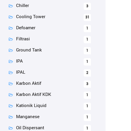
Chiller
3
Cooling Tower
31
Defoamer
1
Filtrasi
1
Ground Tank
1
IPA
1
IPAL
2
Karbon Aktif
3
Karbon Aktif KDK
1
Kationik Liquid
1
Manganese
1
Oil Dispersant
1