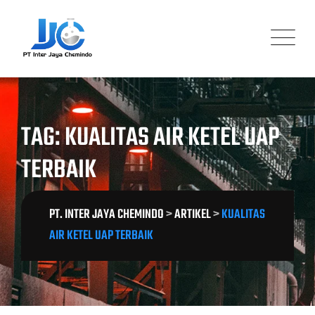
Skip
to
content
TAG: KUALITAS AIR KETEL UAP
TERBAIK
PT. INTER JAYA CHEMINDO
>
ARTIKEL
>
KUALITAS
AIR KETEL UAP TERBAIK