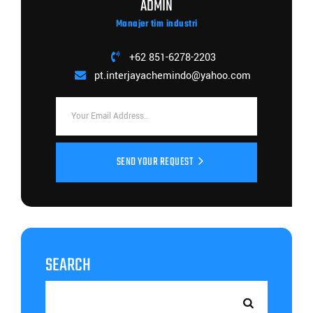
ADMIN
Manajer tim industri
+62 851-6278-2203
pt.interjayachemindo@yahoo.com
SEND YOUR REQUEST
SEARCH