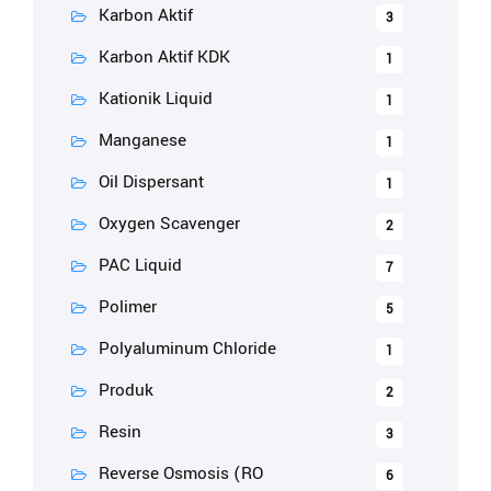
Karbon Aktif
3
Karbon Aktif KDK
1
Kationik Liquid
1
Manganese
1
Oil Dispersant
1
Oxygen Scavenger
2
PAC Liquid
7
Polimer
5
Polyaluminum Chloride
1
Produk
2
Resin
3
Reverse Osmosis (RO
6