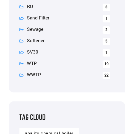
RO
3
Sand Filter
1
Sewage
2
Softener
5
SV30
1
WTP
19
WWTP
22
TAG CLOUD
apa itu chemical boiler