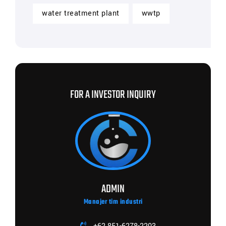
water treatment plant
wwtp
FOR A INVESTOR INQUIRY
ADMIN
Manajer tim industri