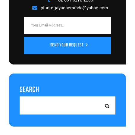
+62 851-6278-2203
pt.interjayachemindo@yahoo.com
SEND YOUR REQUEST
SEARCH