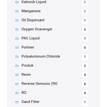
Kationik Liquid
1
Manganese
1
Oil Dispersant
1
Oxygen Scavenger
2
PAC Liquid
7
Polimer
5
Polyaluminum Chloride
1
Produk
2
Resin
3
Reverse Osmosis (RO
6
RO
3
Sand Filter
1