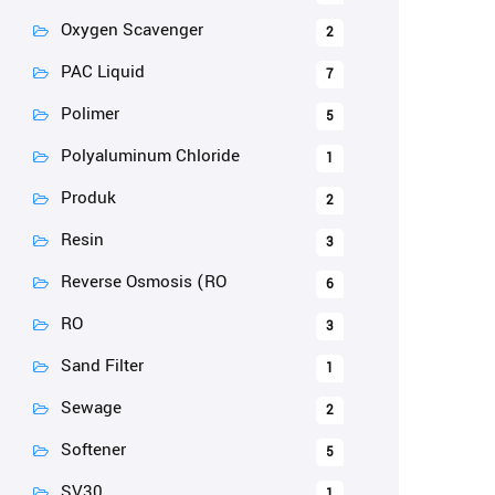
Oxygen Scavenger
2
PAC Liquid
7
Polimer
5
Polyaluminum Chloride
1
Produk
2
Resin
3
Reverse Osmosis (RO
6
RO
3
Sand Filter
1
Sewage
2
Softener
5
SV30
1