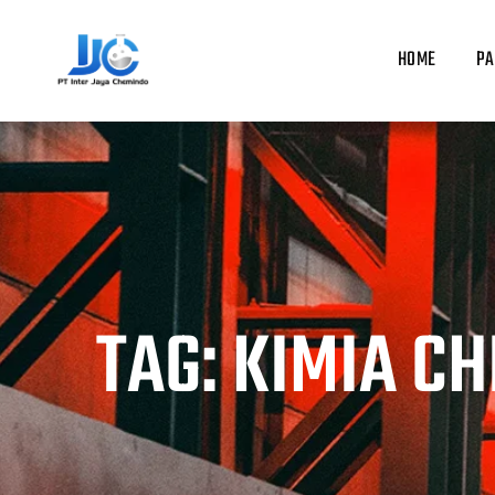
Skip
to
HOME
PA
content
TAG: KIMIA CH