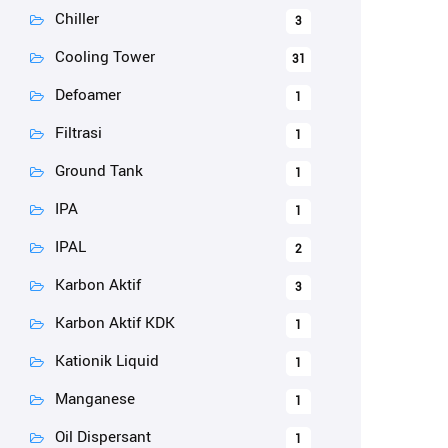
Chiller
3
Cooling Tower
31
Defoamer
1
Filtrasi
1
Ground Tank
1
IPA
1
IPAL
2
Karbon Aktif
3
Karbon Aktif KDK
1
Kationik Liquid
1
Manganese
1
Oil Dispersant
1