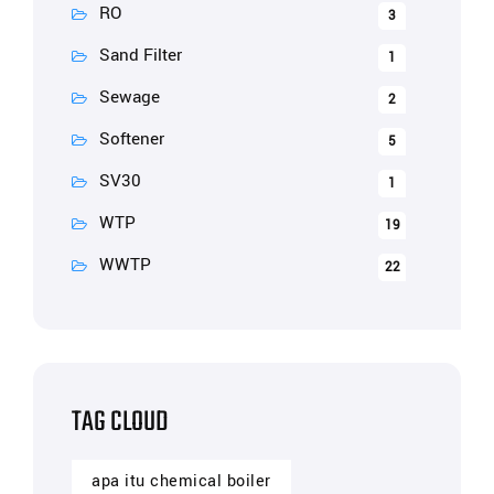
RO
3
Sand Filter
1
Sewage
2
Softener
5
SV30
1
WTP
19
WWTP
22
TAG CLOUD
apa itu chemical boiler