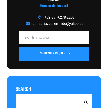
Manajer tim industri
+62 851-6278-2203
pt.interjayachemindo@yahoo.com
SEND YOUR REQUEST
SEARCH