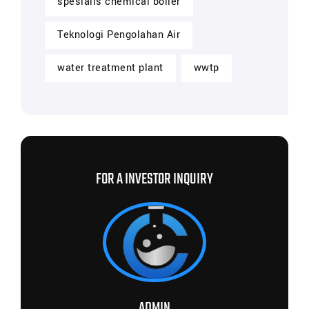
spesialis chemical boiler
Teknologi Pengolahan Air
water treatment plant
wwtp
FOR A INVESTOR INQUIRY
ADMIN