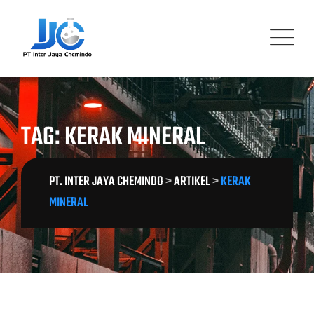
Skip
to
content
TAG: KERAK MINERAL
PT. INTER JAYA CHEMINDO
>
ARTIKEL
>
KERAK
MINERAL