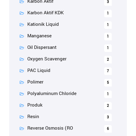
Karbon Aktif
3
Karbon Aktif KDK
1
Kationik Liquid
1
Manganese
1
Oil Dispersant
1
Oxygen Scavenger
2
PAC Liquid
7
Polimer
5
Polyaluminum Chloride
1
Produk
2
Resin
3
Reverse Osmosis (RO
6