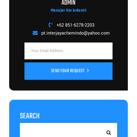
ADMIN
Manajer tim industri
+62 851-6278-2203
pt.interjayachemindo@yahoo.com
SEND YOUR REQUEST
SEARCH