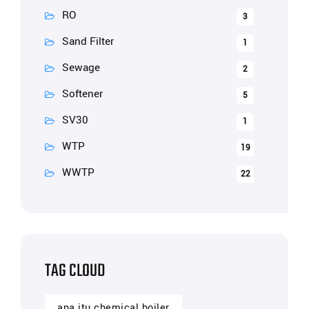
RO
3
Sand Filter
1
Sewage
2
Softener
5
SV30
1
WTP
19
WWTP
22
TAG CLOUD
apa itu chemical boiler