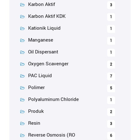
Karbon Aktif
3
Karbon Aktif KDK
1
Kationik Liquid
1
Manganese
1
Oil Dispersant
1
Oxygen Scavenger
2
PAC Liquid
7
Polimer
5
Polyaluminum Chloride
1
Produk
2
Resin
3
Reverse Osmosis (RO
6