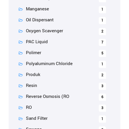
Manganese
1
Oil Dispersant
1
Oxygen Scavenger
2
PAC Liquid
7
Polimer
5
Polyaluminum Chloride
1
Produk
2
Resin
3
Reverse Osmosis (RO
6
RO
3
Sand Filter
1