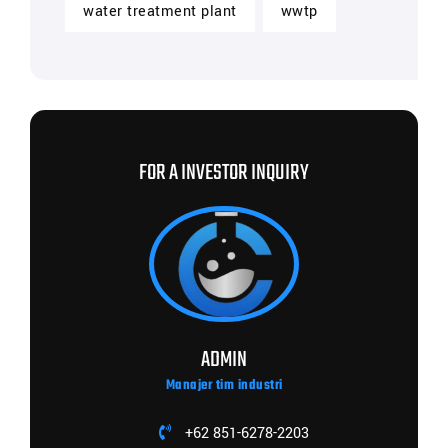
water treatment plant
wwtp
FOR A INVESTOR INQUIRY
ADMIN
Manajer tim industri
+62 851-6278-2203