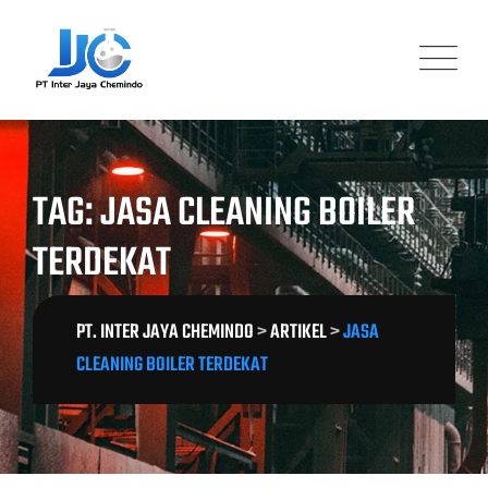
Skip
to
content
TAG: JASA CLEANING BOILER
TERDEKAT
PT. INTER JAYA CHEMINDO
>
ARTIKEL
>
JASA
CLEANING BOILER TERDEKAT