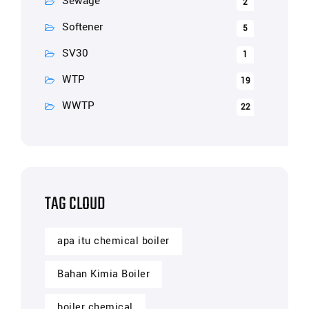
Sewage
2
Softener
5
SV30
1
WTP
19
WWTP
22
TAG CLOUD
apa itu chemical boiler
Bahan Kimia Boiler
boiler chemical