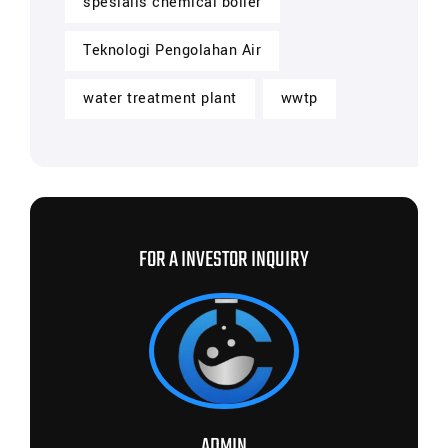
spesialis chemical boiler
Teknologi Pengolahan Air
water treatment plant
wwtp
FOR A INVESTOR INQUIRY
ADMIN