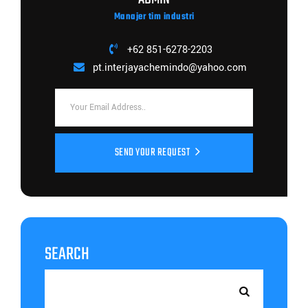
Manajer tim industri
+62 851-6278-2203
pt.interjayachemindo@yahoo.com
SEND YOUR REQUEST
SEARCH