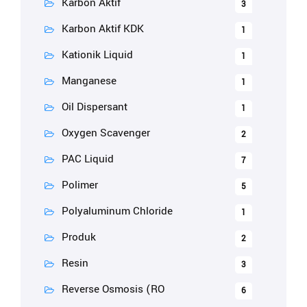
Karbon Aktif
3
Karbon Aktif KDK
1
Kationik Liquid
1
Manganese
1
Oil Dispersant
1
Oxygen Scavenger
2
PAC Liquid
7
Polimer
5
Polyaluminum Chloride
1
Produk
2
Resin
3
Reverse Osmosis (RO
6