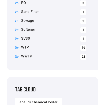
RO
3
Sand Filter
1
Sewage
2
Softener
5
SV30
1
WTP
19
WWTP
22
TAG CLOUD
apa itu chemical boiler